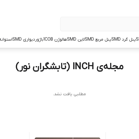
پنل گرد SMD
پنل مربع SMD
لاین SMD
هالوژن COB
آباژور
دیواری SMD
استوانه OT
مجله‌ی INCH (تابشگران نور)
مطلبی یافت نشد.