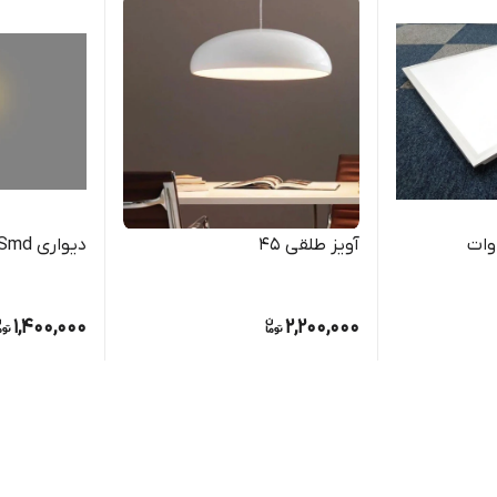
آویز طلقی 45
دیواری Smd کد 300
1,400,000
2,200,000