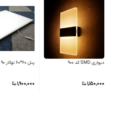
دیواری SMD کد 900
پنل 60*60 توکار 90 وات
1,900,000
1,150,000