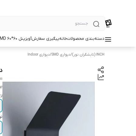
دسته‌بندی محصولات
خانه
پیگیری سفارش
آویز
پنل SMD 60*60
INCH (تابشگران نور)
/
دیواری SMD
/
دیواری Indoor
دیو
11
بر
رن
نو