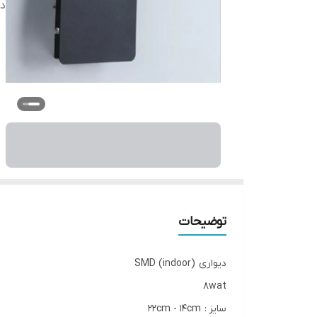
دس
توضیحات
دیواری (indoor) SMD
8wat
سایز : 22cm - 14cm