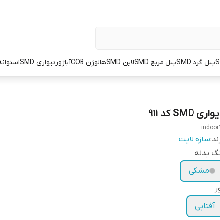
پنل گرد SMD
پنل مربع SMD
لاین SMD
هالوژن COB
آباژور
دیواری SMD
استوانه OT
اری SMD کد 911
indoor9
ند:
سازه لایت
گ بدنه
مشکی
ر
آفتابی