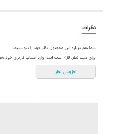
رنگ بدنه : سفید - مشکی
جنس بدنه : متال st12
نور آفتابی 3000K
نظرات
2 سال گارانتی
مناسب برای فضای داخل
شما هم درباره این محصول نظر خود را بنویسید.
اتاق - نشیمن - پذیرایی - راه رو - لابی - بالکن - پاگرد
برای ثبت نظر، لازم است ابتدا وارد حساب کاربری خود شو
این محصول ‌قابلیت ip شدن دارد. تماس بگیرید.
افزودن نظر