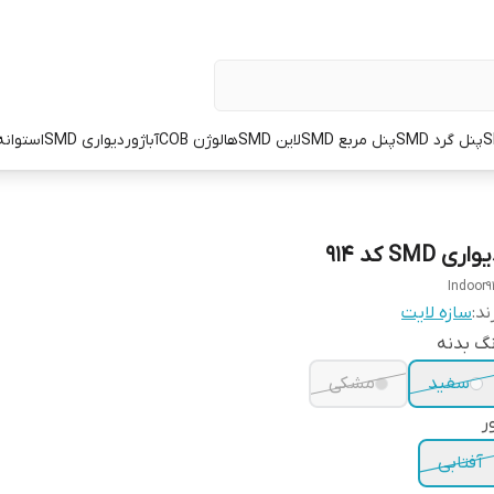
پنل گرد SMD
پنل مربع SMD
لاین SMD
هالوژن COB
آباژور
دیواری SMD
استوانه OT
اری SMD کد 914
Indoor9
ند:
سازه لایت
گ بدنه
سفید
مشکی
ر
آفتابی