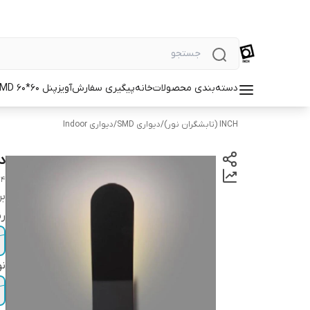
دسته‌بندی محصولات
خانه
پیگیری سفارش
آویز
پنل SMD 60*60
INCH (تابشگران نور)
/
دیواری SMD
/
دیواری Indoor
دیو
14
بر
رن
نو