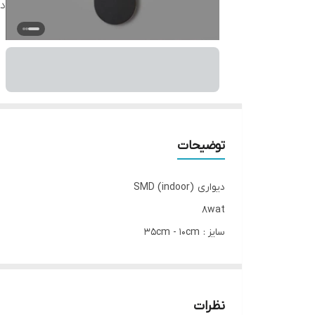
دس
توضیحات
دیواری (indoor) SMD
8wat
سایز : 35cm - 10cm
رنگ بدنه : سفید - مشکی
جنس بدنه : متال st12
نور آفتابی 3000K
نظرات