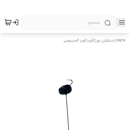
INCH (تابشگران نور)
/
آویز
/
آویز آلمینیومی