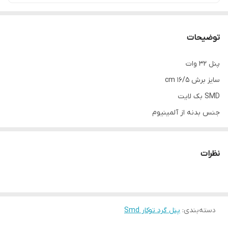
توضیحات
پنل 32 وات
سایز برش 16/5 cm
SMD بک لایت
جنس بدنه از آلمینیوم
طول عمر بالا
3500 لومن
نظرات
دارای 2 سال ضمانت تعویض
دسته‌بندی
:
پنل گرد توکار Smd