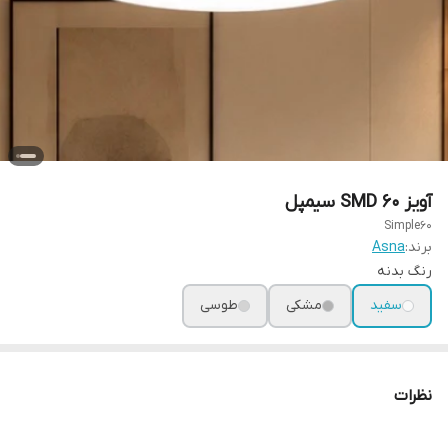
آویز 60 SMD سیمپل
Simple60
برند:
Asna
رنگ بدنه
سفید
مشکی
طوسی
نظرات