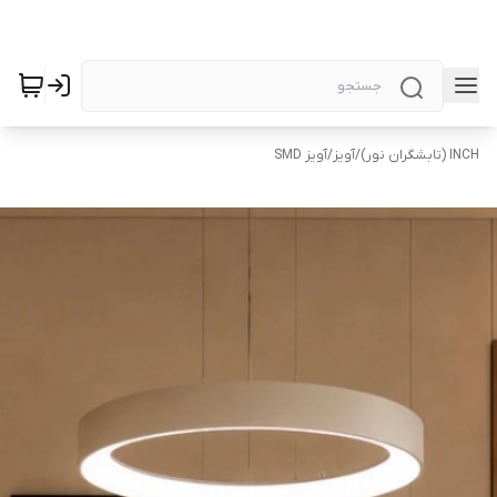
INCH (تابشگران نور)
/
آویز
/
آویز SMD