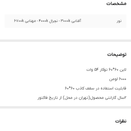
مشخصات
نور
آفتابی 3000k - نچرال 4000k - مهتابی 6700k
توضیحات
لاین 60*60 توکار 54 وات
6000 لومن
قابلیت استفاده در سقف کاذب 60*60
2سال گارانتی محصول(تهران در محل) از تاریخ فاکتور
نظرات