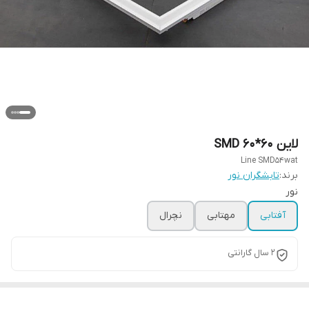
لاین SMD 60*60
Line SMD54wat
برند:
تابشگران نور
نور
آفتابی
مهتابی
نچرال
2 سال گارانتی