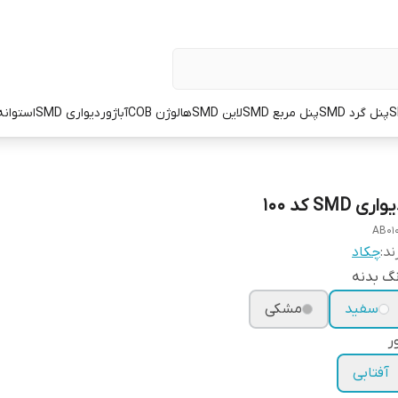
پنل گرد SMD
پنل مربع SMD
لاین SMD
هالوژن COB
آباژور
دیواری SMD
استوانه OT
اری SMD کد 100
AB01
ند:
چکاد
گ بدنه
سفید
مشکی
ر
آفتابی