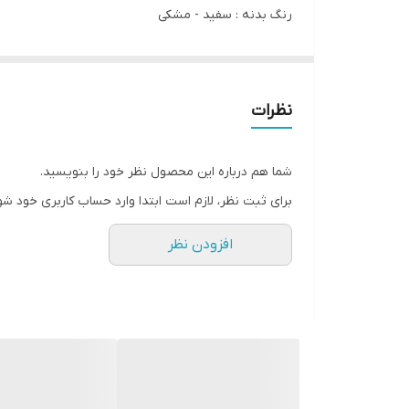
رنگ بدنه : سفید - مشکی
جنس بدنه ورق فولاد
نور آفتابی 3000K موجود
نور مهتابی 6700k و نچرال 4000k سفارشی
نظرات
2 سال گارانتی
مناسب برای فضای داخل
شما هم درباره این محصول نظر خود را بنویسید.
اتاق - نشیمن - پذیرایی - راه رو - لابی - بالکن - پاگرد
برای ثبت نظر، لازم است ابتدا وارد حساب کاربری خود شو
افزودن نظر