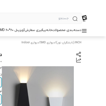
دسته‌بندی محصولات
خانه
پیگیری سفارش
آویز
پنل SMD 60*60
INCH (تابشگران نور)
/
دیواری SMD
/
دیواری Indoor
دیو
00
بر
رن
نو