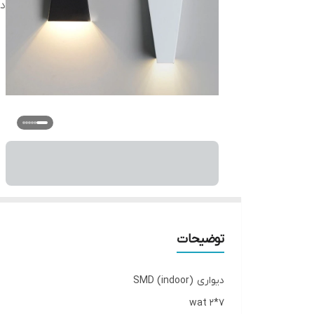
دس
توضیحات
دیواری (indoor) SMD
wat 2*7