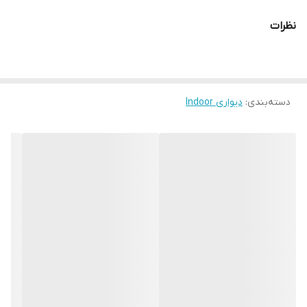
2 سال گارانتی
نظرات
مناسب برای فضای داخل
اتاق - نشیمن - پذیرایی - راه رو - لابی - بالکن - پاگرد پله - سرویس
بهداشتی
دسته‌بندی
:
دیواری Indoor