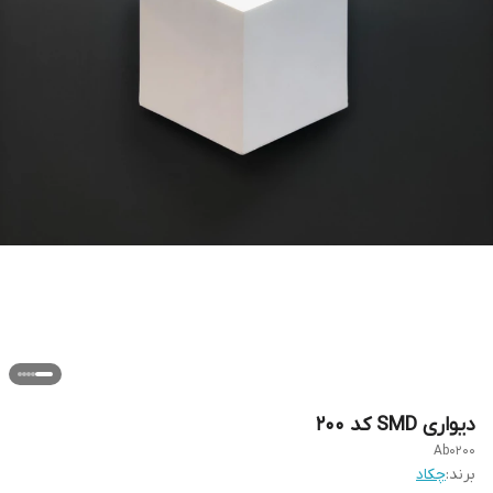
دیواری SMD کد 200
Ab0200
برند:
چکاد