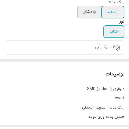
رنگ بدنه
سفید
مشکی
نور
آفتابی
۲ سال گارانتی
توضیحات
دیواری (indoor) SMD
7wat
رنگ بدنه : سفید - مشکی
جنس بدنه ورق فولاد
نور آفتابی 3000K موجود