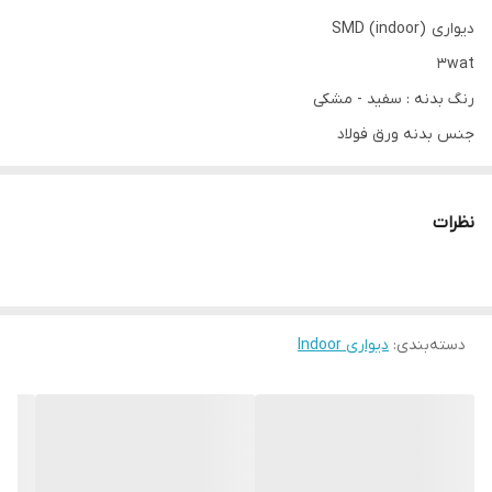
دیواری (indoor) SMD
3wat
رنگ بدنه : سفید - مشکی
جنس بدنه ورق فولاد
نور آفتابی 3000K موجود
نور مهتابی 6700k سفارشی
نظرات
2 سال گارانتی
مناسب برای فضای داخل
اتاق - نشیمن - پذیرایی - راه رو - لابی - بالکن - پاگرد پله - سرویس
بهداشتی
دسته‌بندی
:
دیواری Indoor