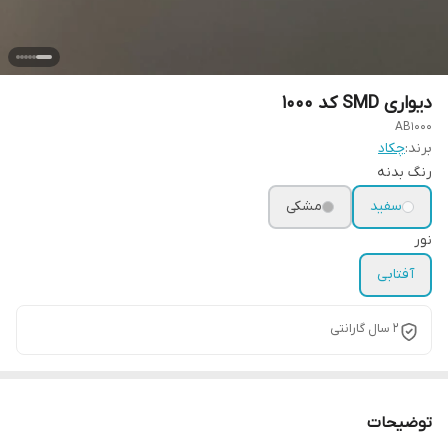
دیواری SMD کد 1000
AB1000
برند:
چکاد
رنگ بدنه
سفید
مشکی
نور
آفتابی
۲ سال گارانتی
توضیحات