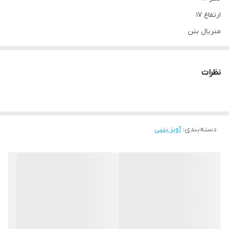
ارتفاع 17
متریال بتن
لامپ E27 - 5wat
قیمت 750.000 T برای تک در نظر گرفته شده.
نظرات
دسته‌بندی
:
آویز بتنی