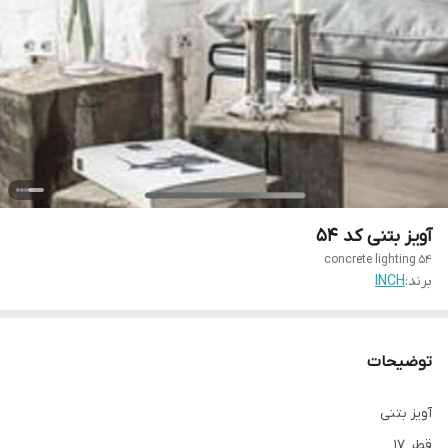
آویز بتنی کد 54
concrete lighting 54
برند:
INCH
توضیحات
آویز بتنی
قطر 17