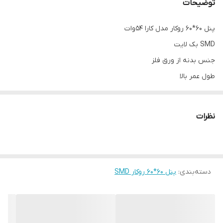
توضیحات
پنل 60*60 روکار مدل کارا 54وات
SMD بک لایت
جنس بدنه از ورق فلز
طول عمر بالا
5900 لومن
دارای 2 سال ضمانت در محل(تهران) از تاریخ فاکتور
نظرات
دسته‌بندی
:
پنل 60*60 روکار SMD