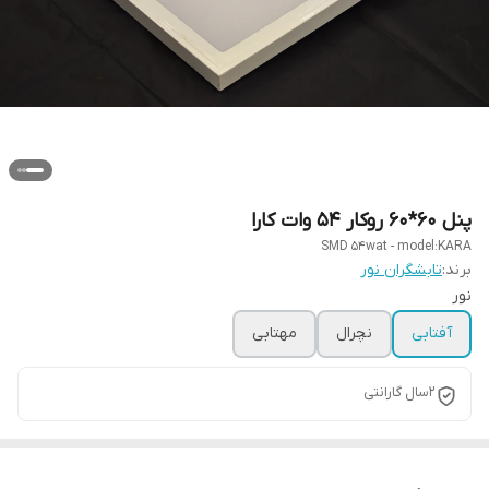
پنل 60*60 روکار 54 وات کارا
SMD 54wat - model:KARA
برند:
تابشگران نور
نور
آفتابی
نچرال
مهتابی
2سال گارانتی