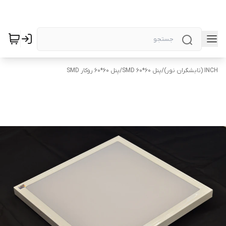
INCH (تابشگران نور)
/
پنل SMD 60*60
/
پنل 60*60 روکار SMD