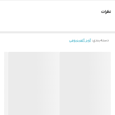
ارتفاع 50 cm
نظرات
لامپ : 5 عدد LED به وات دلخواه (9w - 12w - 15w)
*قیمت این آویز بدون لامپ در نظر گرفته شده*
خرید
دسته‌بندی
:
آویز آلمینیومی
لامپ
tps://inchlight.ir/category/35/%D9%84%D8%A7%D9%85%D9%BE/
رنگ بدنه :‌سفید - مشکی - طوسی
مناسب برای فضای نشیمن - آشپزخانه - اتاق - اتاق اداری - و همچنین
روی میزهای مختلف