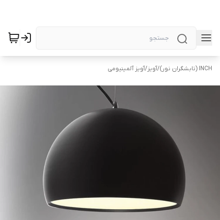
INCH (تابشگران نور)
/
آویز
/
آویز آلمینیومی