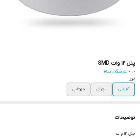
پنل 12 وات SMD
برند:
تابشگران نور
نور
آفتابی
نچرال
مهتابی
توضیحات
پنل 12 وات