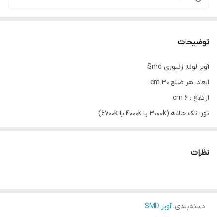
توضیحات
آویز لونه زنبوری Smd
ابعاد: هر ضلع 30 cm
ارتفاع : 6 cm
نور: تک حالته (3000k یا 4000k یا 6700k)
60 wat
رنگ بدنه : سفید و مشکی
نظرات
3 سال گارانتی (تهران در محل)
قیمت اعلامی برای مشخصات بالا می باشد.
همچنین این محصول با ابعاد هر ضلع 45 و 60 و 75 و 90 تولید میشود.
"دارای 3 سال ضمانت و خدمات پس از فروش"
دسته‌بندی
:
آویز SMD