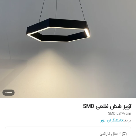
آویز شش ظلعی SMD
SMD LS 30cm
برند:
تابشگران نور
3 سال گارانتی