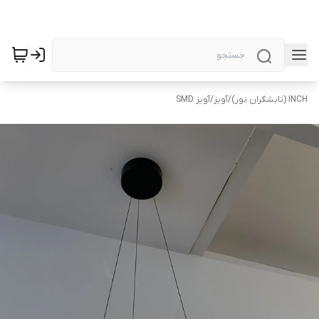
INCH (تابشگران نور)
/
آویز
/
آویز SMD