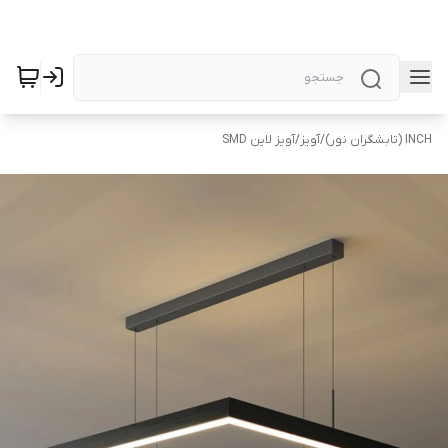
INCH (تابشگران نور)
/
آویز
/
آویز لاین SMD