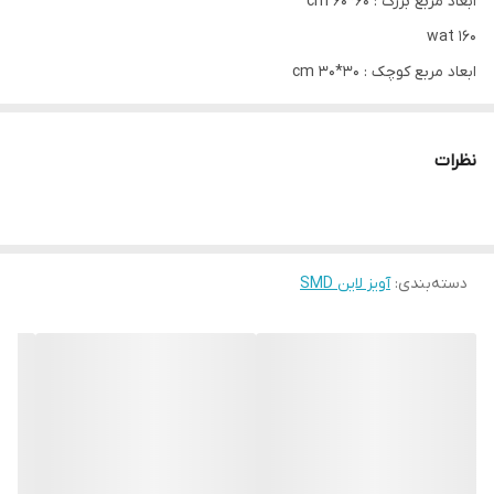
ابعاد مربع بزرگ : 60*60 cm
160 wat
ابعاد مربع کوچک : 30*30 cm
80 wat
عرض پروفیل : 6cm
نظرات
ارتفاع پروفیل : 10 cm
نور :‌ تک حالته (3000k - 4000k - 6700k)
2سال گارانتی (تهران در محل)
دسته‌بندی
:
آویز لاین SMD
قیمت اعلامی برای مشخصات بالا می باشد.
همچنین این محصول با وات پایینتر (80 وات و 40 وات - 5,800,000
تومان) قابل سفارش می باشد.
همچنین این محصول با ابعاد هر ضلع 30 و 45 و 75 و 90 قابل سفارش و
تولید میشود.