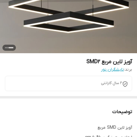
آویز لاین مربع SMD2
برند:
تابشگران نور
2 سال گارانتی
توضیحات
آویز لاین SMD مربع