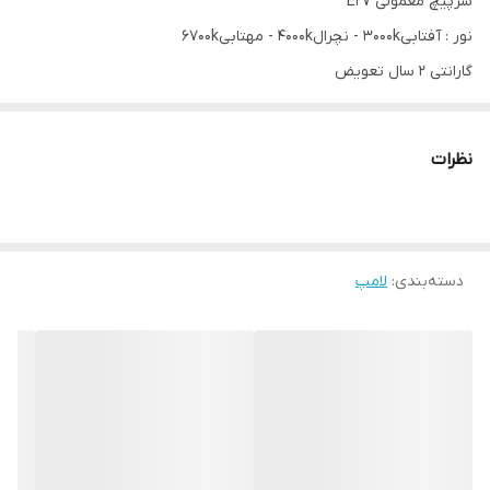
سرپیچ معمولی E27
نور :‌ آفتابی3000k - نچرال4000k - مهتابی6700k
گارانتی 2 سال تعویض
نظرات
دسته‌بندی
:
لامپ