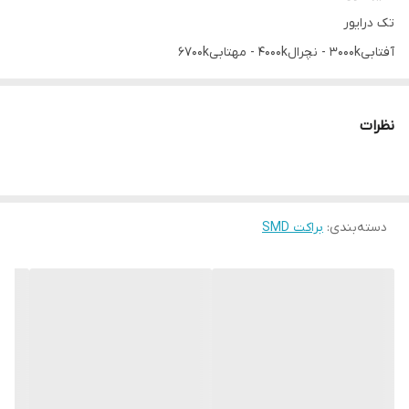
تک درایور
آفتابی3000k - نچرال4000k - مهتابی6700k
2 سال ضمانت
نظرات
دسته‌بندی
:
براکت SMD