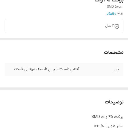
براکت 45 وات
SMD 50cm
برند:
بهنور
2 سال
مشخصات
نور
آفتابی 3000k - نچرال 4000k - مهتابی 6700k
توضیحات
براکت 45 وات SMD
سایز طول : 50 cm