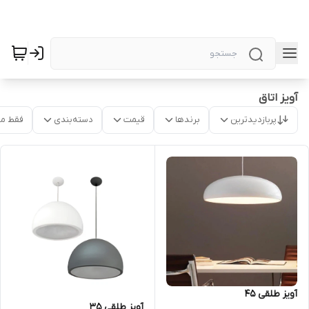
آویز اتاق
پربازدیدترین
برندها
قیمت
دسته‌بندی
فقط م
آویز طلقی 45
آویز طلقی 35