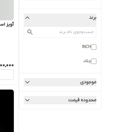
برند
آویز است
INCH
چکاد
500,000
موجودی
محدوده قیمت