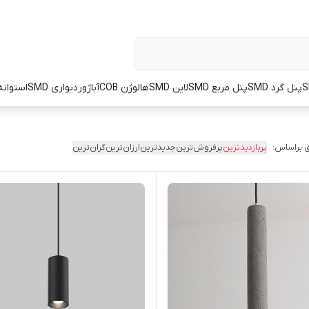
پنل گرد SMD
پنل مربع SMD
لاین SMD
هالوژن COB
آباژور
دیواری SMD
استوانه OT
 براساس:
پربازدیدترین
پرفروش‌ترین
جدیدترین
ارزان‌ترین
گران‌ترین