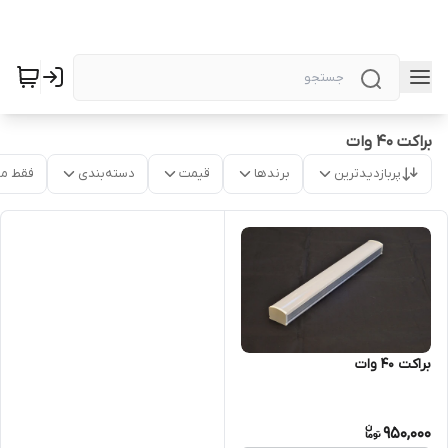
براکت 40 وات
پربازدیدترین
برندها
قیمت
دسته‌بندی
فقط م
براکت 40 وات
950,000