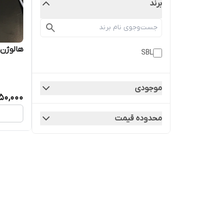
برند
هالوژن 5wat COB
SBL
موجودی
50,000
محدوده قیمت