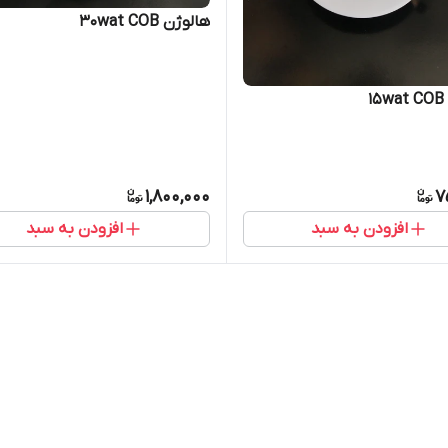
هالوژن 30wat COB
1
1,800,000
7
افزودن به سبد
افزودن به سبد