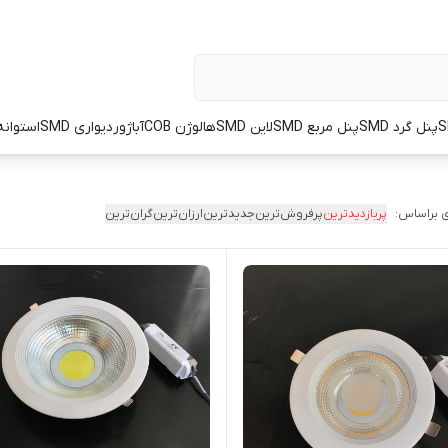
پنل گرد SMD
پنل مربع SMD
لاین SMD
هالوژن COB
آباژور
دیواری SMD
استوانه OT
 براساس:
پربازدیدترین
پرفروش‌ترین
جدیدترین
ارزان‌ترین
گران‌ترین