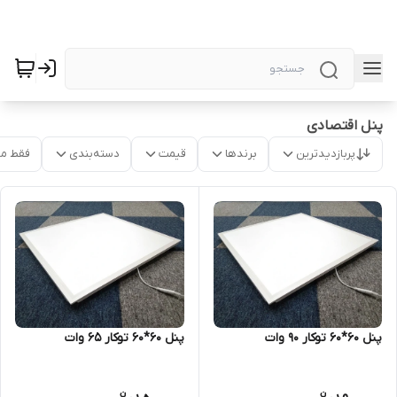
پنل اقتصادی
پربازدیدترین
برندها
قیمت
دسته‌بندی
فقط م
پنل 60*60 توکار 90 وات
پنل 60*60 توکار 65 وات