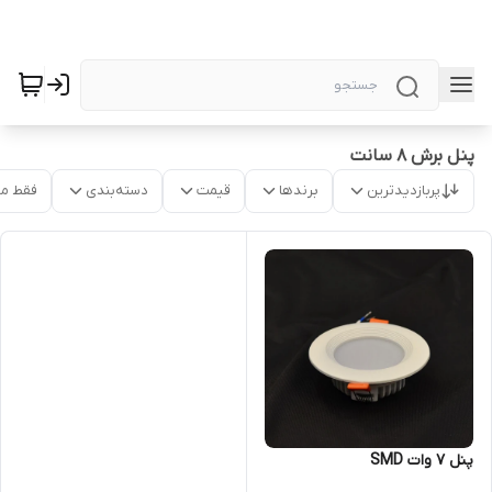
پنل برش 8 سانت
پربازدیدترین
برندها
قیمت
دسته‌بندی
فقط م
پنل 7 وات SMD