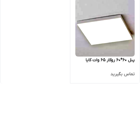
پنل 60*60 روکار 65 وات کایا
تماس بگیرید