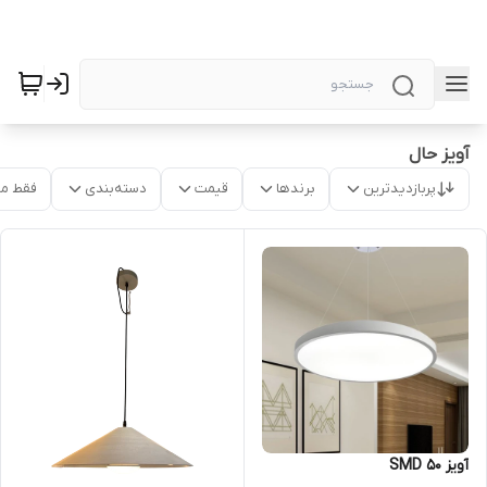
آویز حال
پربازدیدترین
برندها
قیمت
دسته‌بندی
فقط م
آویز SMD 50