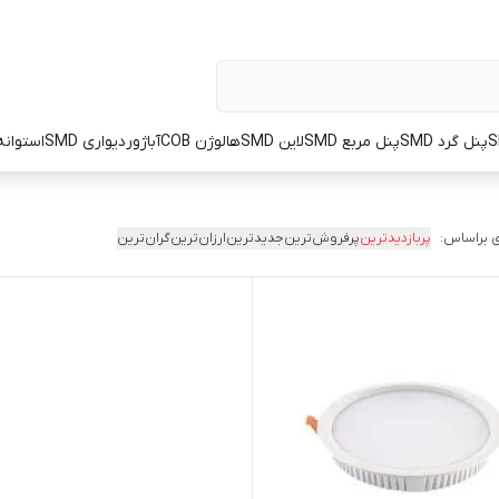
پنل گرد SMD
پنل مربع SMD
لاین SMD
هالوژن COB
آباژور
دیواری SMD
استوانه OT
 براساس:
پربازدیدترین
پرفروش‌ترین
جدیدترین
ارزان‌ترین
گران‌ترین