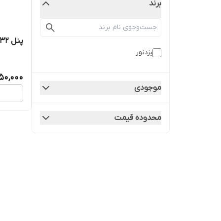
برند
پنل 32 وات SMD
یزدنور
50,000
موجودی
محدوده قیمت