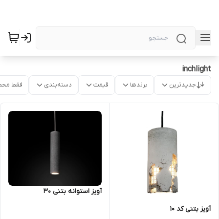
inchlight
جدیدترین
برندها
قیمت
دسته‌بندی
فقط محص
آویز استوانه بتنی 30
آویز بتنی کد 10