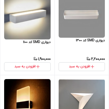
دیواری SMD کد 1300
دیواری SMD کد 1100
1,900,000
2,200,000
افزودن به سبد
افزودن به سبد